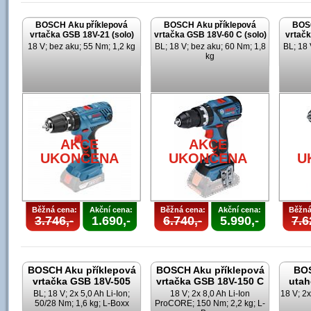
BOSCH Aku příklepová
BOSCH Aku příklepová
BOSC
vrtačka GSB 18V-21 (solo)
vrtačka GSB 18V-60 C (solo)
vrtačk
18 V; bez aku; 55 Nm; 1,2 kg
BL; 18 V; bez aku; 60 Nm; 1,8
BL; 18 
kg
AKCE
AKCE
UKONČENA
UKONČENA
U
Běžná cena:
Akční cena:
Běžná cena:
Akční cena:
Běžná
3.746,-
1.690,-
6.740,-
5.990,-
7.6
BOSCH Aku příklepová
BOSCH Aku příklepová
BOS
vrtačka GSB 18V-505
vrtačka GSB 18V-150 C
utah
BL; 18 V; 2x 5,0 Ah Li-Ion;
18 V; 2x 8,0 Ah Li-Ion
18 V; 2x
50/28 Nm; 1,6 kg; L-Boxx
ProCORE; 150 Nm; 2,2 kg; L-