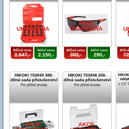
AKCE
AKCE
UKONČENA
UKONČENA
U
Běžná cena:
Akční cena:
Běžná cena:
Akční cena:
Běžná
2.547,-
2.150,-
392,-
290,-
72
HIKOKI 753949 389-
HIKOKI 753948 200-
HIKOK
adapt
dílná sada příslušenství
dílná sada příslušenství
z 1/2" 
Pro přímé brusky
Pro přímé brusky
AKCE
AKCE