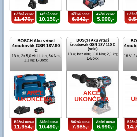
Běžná cena:
Akční cena:
Běžná cena:
Akční cena:
Běžná
11.470,-
10.150,-
6.642,-
5.990,-
9.5
BOSCH Aku vrtací
BOSCH Aku vrtací
BO
šroubovák GSR 18V-110 C
šroubovák GSR 18V-90
šroub
(solo)
C
18 V; bez aku; 110 Nm; 2,1 kg;
18 V; 2x 5,0 Ah Li-Ion; 64 Nm;
18 V; 2x
L-Boxx
1,1 kg; L-Boxx
AKCE
AKCE
U
UKONČENA
UKONČENA
Běžná cena:
Akční cena:
Běžná cena:
Akční cena:
Běžná
11.954,-
10.490,-
7.985,-
6.990,-
14.7