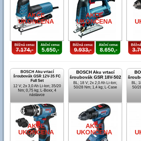
AKCE
AKCE
UKONČENA
UKONČENA
U
Běžná cena:
Akční cena:
Běžná cena:
Akční cena:
Běžná
7.174,-
5.650,-
9.933,-
8.650,-
3.7
BOSCH Aku vrtací
BOSCH Aku vrtací
BO
šroubovák GSR 12V-35 FC
šroubovák GSR 18V-502
šroub
Full Set
BL; 18 V; 2x 2,0 Ah Li-Ion;
BL; 1
12 V; 2x 3,0 Ah Li-Ion; 35/20
50/28 Nm; 1,4 kg; L-Case
50/28
Nm; 0,75 kg; L-Boxx; 4
nástavce
AKCE
AKCE
UKONČENA
UKONČENA
U