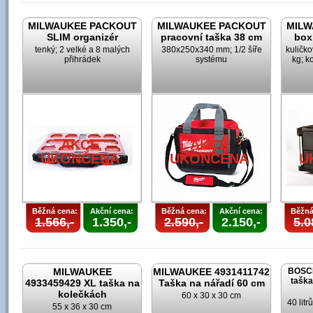
MILWAUKEE PACKOUT
MILWAUKEE PACKOUT
MILW
SLIM organizér
pracovní taška 38 cm
box
tenký; 2 velké a 8 malých
380x250x340 mm; 1/2 šíře
kuličk
přihrádek
systému
kg; k
AKCE
AKCE
UKONČENA
UKONČENA
U
Běžná cena:
Akční cena:
Běžná cena:
Akční cena:
Běžná
1.566,-
1.350,-
2.590,-
2.150,-
5.0
MILWAUKEE
MILWAUKEE 4931411742
BOSCH
taška
4933459429 XL taška na
Taška na nářadí 60 cm
kolečkách
60 x 30 x 30 cm
40 lit
55 x 36 x 30 cm