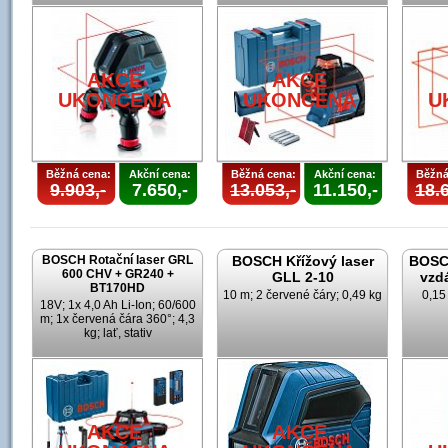
AKCE
AKCE
UKONČENA
UKONČENA
U
Běžná cena:
Akční cena:
Běžná cena:
Akční cena:
Běžná
9.903,-
7.650,-
13.053,-
11.150,-
18.6
BOSCH Rotační laser GRL
BOSCH Křížový laser
BOSCH
600 CHV + GR240 +
GLL 2-10
vzd
BT170HD
10 m; 2 červené čáry; 0,49 kg
0,15
18V; 1x 4,0 Ah Li-Ion; 60/600
m; 1x červená čára 360°; 4,3
kg; lať, stativ
AKCE
AKCE