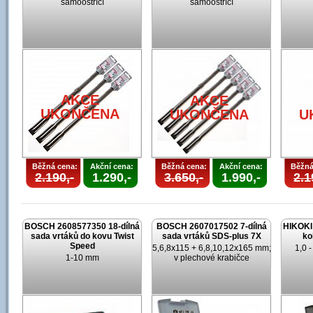
samoostřící
samoostřící
AKCE
AKCE
UKONČENA
UKONČENA
U
Běžná cena:
Akční cena:
Běžná cena:
Akční cena:
Běžná
2.190,-
1.290,-
3.650,-
1.990,-
2.1
BOSCH 2608577350 18-dílná
BOSCH 2607017502 7-dílná
HIKOKI 
sada vrtáků do kovu Twist
sada vrtáků SDS-plus 7X
ko
Speed
5,6,8x115 + 6,8,10,12x165 mm;
1,0 
1-10 mm
v plechové krabičce