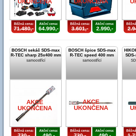
UKONČENA
UKONČENA
U
Běžná cena:
Akční cena:
Běžná cena:
Akční cena:
Běžná
71.480,-
64.990,-
3.601,-
2.990,-
2.9
BOSCH sekáč SDS-max
BOSCH špice SDS-max
HIKOK
R-TEC sharp 25x400 mm
R-TEC speed 400 mm
SDS-
samoostřící
samoostřící
SD
AKCE
AKCE
UKONČENA
U
UKONČENA
Běžná cena:
Akční cena:
Běžná cena:
Akční cena:
Běžná
730,-
490,-
730,-
490,-
1.7