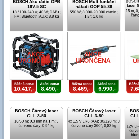
BOSCH Aku rádio GPB
BOSCH Multifunkční
BOSCH 
laser
18V-5 SC
nářadí GOP 55-36
15 m; 0
18 / 100-240 V; 40 W; DAB+;
550 W; 8.000-20.000 ot/min.;
čáry;
FM; Bluetooth; AUX; 8,8 kg
1,8°; 1,6 kg
AKCE
AKCE
UKONČENA
UKONČENA
U
Běžná cena:
Akční cena:
Běžná cena:
Akční cena:
Běžná
10.417,-
8.490,-
8.469,-
6.990,-
7.6
BOSCH Čárový laser
BOSCH Čárový laser
BOS
GLL 3-50
GLL 3-80
GLL
10/50 m; 0,3 mm na 1 m; 3
4x 1,5 V LR6 (AA); 30/120 m; 3
červené čáry; 0,94 kg
červené čáry 360°; 0,82 kg
12V Li-
červe
blue