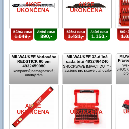
AKCE
AKCE
UKONČENA
UKONČENA
U
Běžná cena:
Akční cena:
Běžná cena:
Akční cena:
Běžná
1.049,-
890,-
1.421,-
1.150,-
1.0
MILWAUKEE Vodováha
MILWAUKEE 32-dílná
MILW
Pravoú
REDSTICK 60 cm
sada bitů 4932464240
výšk
4932459080
SHOCKWAVE IMPACT DUTY -
SHOCKW
navrženo pro rázové utahováky
kompaktní; nemagnetická;
pro
odolný rám
AKCE
AKCE
U
UKONČENA
UKONČENA