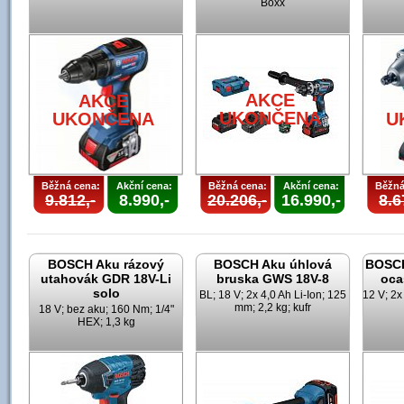
Boxx
AKCE
AKCE
UKONČENA
UKONČENA
U
Běžná cena:
Akční cena:
Běžná cena:
Akční cena:
Běžná
9.812,-
8.990,-
20.206,-
16.990,-
8.6
BOSCH Aku rázový
BOSCH Aku úhlová
BOSCH
utahovák GDR 18V-Li
bruska GWS 18V-8
oca
solo
BL; 18 V; 2x 4,0 Ah Li-Ion; 125
12 V; 2x
mm; 2,2 kg; kufr
18 V; bez aku; 160 Nm; 1/4"
HEX; 1,3 kg