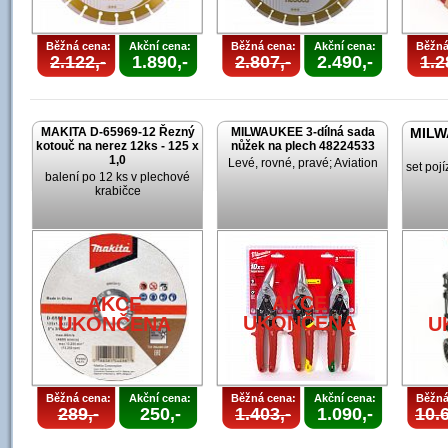
Běžná cena:
Akční cena:
Běžná cena:
Akční cena:
Běžná
2.122,-
1.890,-
2.807,-
2.490,-
1.2
MAKITA D-65969-12 Řezný
MILWAUKEE 3-dílná sada
MILW
kotouč na nerez 12ks - 125 x
nůžek na plech 48224533
1,0
Levé, rovné, pravé; Aviation
set poj
balení po 12 ks v plechové
krabičce
AKCE
AKCE
UKONČENA
UKONČENA
U
Běžná cena:
Akční cena:
Běžná cena:
Akční cena:
Běžná
289,-
250,-
1.403,-
1.090,-
10.6