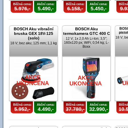
Běžná cena:
Akční cena:
Běžná cena:
Akční cena:
Běžná
5.976,-
5.490,-
6.158,-
5.450,-
9.9
BOSCH Aku vibrační
BOSCH Aku
BOSC
pisto
bruska GEX 18V-125
termokamera GTC 400 C
18 V; b
(solo)
12 V; 1x 2,0 Ah Li-Ion; 3,5";
160x120 px; WiFi; 0,54 kg; L-
18 V; bez aku; 125 mm; 1,1 kg
Boxx
AKCE
AKCE
UKONČENA
U
UKONČENA
Běžná cena:
Akční cena:
Běžná cena:
Akční cena:
Běžná
5.952,-
4.490,-
37.780,-
32.990,-
10.5