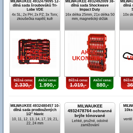
MILWAUKEE 4932479095 12-
MILWAUKEE 4932492009 38-
MILWAU
dílná sada šroubováků Tri-
dílná sada Shockwave
dílná
Lobe VDE
Impact Duty
4x SL; 2x PH; 2x PZ; 3x Torx;
16x délka 25mm, 21x délka 50
10x d
zkoušečka napětí; kufr
mm, magnetický držák
AKCE
AKCE
UKONČENA
U
UKONČENA
Běžná cena:
Akční cena:
Běžná cena:
Akční cena:
Běžná
2.330,-
1.990,-
1.019,-
880,-
36
MILWAUKEE 4932480457 10-
MILWAUKEE
MILW
dílná sada prodloužených
10ks
4932478764 ochranné
1/2" hlavic
brýle tónované
10, 11, 12, 13, 14, 17, 19, 21,
venti
Lehké, pružné, odolné
22, 24 mm
zamlžování