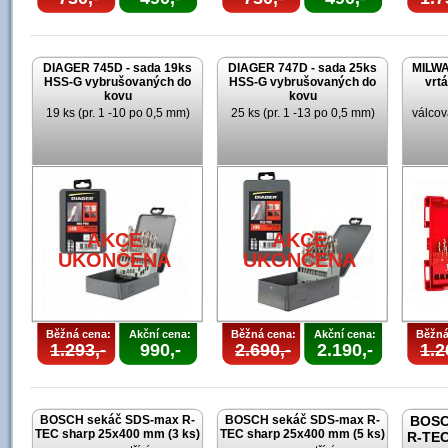
DIAGER 745D - sada 19ks
DIAGER 747D - sada 25ks
MILWA
HSS-G vybrušovaných do
HSS-G vybrušovaných do
vrt
kovu
kovu
19 ks (pr. 1 -10 po 0,5 mm)
25 ks (pr. 1 -13 po 0,5 mm)
válcov
AKCE
AKCE
U
UKONČENA
UKONČENA
Běžná cena:
Akční cena:
Běžná cena:
Akční cena:
Běžná
1.293,-
990,-
2.690,-
2.190,-
1.2
BOSCH sekáč SDS-max R-
BOSCH sekáč SDS-max R-
BOSC
TEC sharp 25x400 mm (3 ks)
TEC sharp 25x400 mm (5 ks)
R-TEC