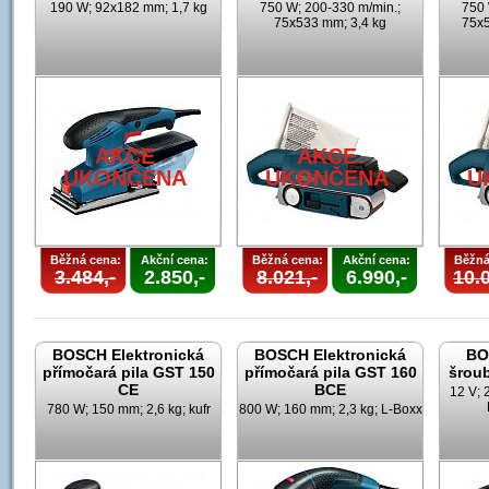
190 W; 92x182 mm; 1,7 kg
750 W; 200-330 m/min.;
750 
75x533 mm; 3,4 kg
75x5
AKCE
AKCE
UKONČENA
UKONČENA
U
Běžná cena:
Akční cena:
Běžná cena:
Akční cena:
Běžná
3.484,-
2.850,-
8.021,-
6.990,-
10.0
BOSCH Elektronická
BOSCH Elektronická
BO
přímočará pila GST 150
přímočará pila GST 160
šrou
CE
BCE
12 V; 
780 W; 150 mm; 2,6 kg; kufr
800 W; 160 mm; 2,3 kg; L-Boxx