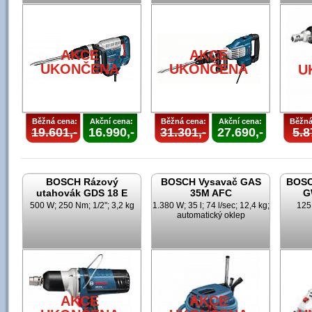
AKCE
AKCE
UKONČENA
UKONČENA
U
Běžná cena:
Akční cena:
Běžná cena:
Akční cena:
Běžná
19.601,-
16.990,-
31.301,-
27.690,-
5.8
BOSCH Rázový
BOSCH Vysavač GAS
BOSC
utahovák GDS 18 E
35M AFC
G
500 W; 250 Nm; 1/2"; 3,2 kg
1.380 W; 35 l; 74 l/sec; 12,4 kg;
125
automatický oklep
AKCE
AKCE