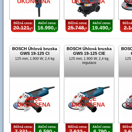
UKONČENA
UKONČENA
U
Běžná cena:
Akční cena:
Běžná cena:
Akční cena:
Běžná
20.121,-
16.990,-
25.748,-
19.490,-
2.1
BOSCH Úhlová bruska
BOSCH Úhlová bruska
BOSC
GWS 19-125 CI
GWS 19-125 CIE
125 mm; 1.900 W; 2,4 kg
125 mm; 1.900 W; 2,4 kg;
125 
regulace
AKCE
AKCE
UKONČENA
UKONČENA
U
Běžná cena:
Akční cena:
Běžná cena:
Akční cena:
Běžná
7.331,-
6.590,-
7.622,-
6.790,-
2.6