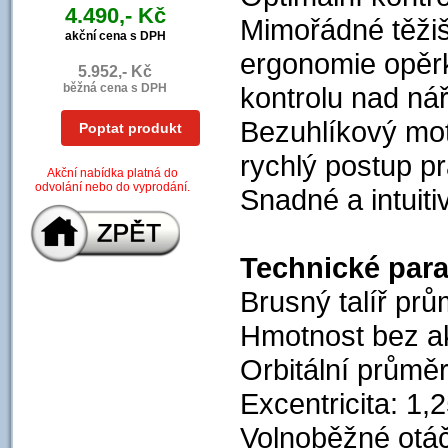
4.490,- Kč
Mimořádné těžišt
akční cena s DPH
ergonomie opěrk
5.952,- Kč
běžná cena s DPH
kontrolu nad ná
Bezuhlíkový mot
Poptat produkt
rychlý postup p
Akční nabídka platná do
odvolání nebo do vyprodání.
Snadné a intuiti
Technické par
Brusný talíř pr
Hmotnost bez ak
Orbitální průmě
Excentricita: 1
Volnoběžné otáč