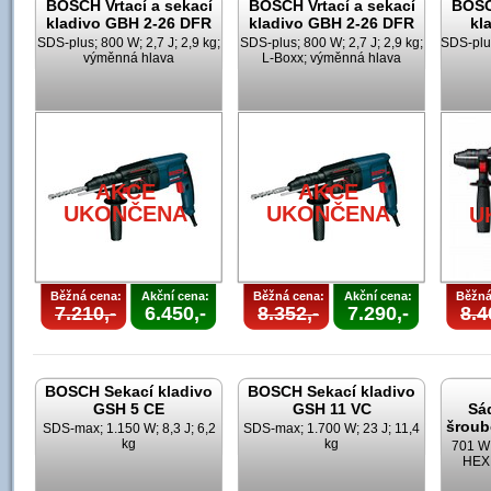
BOSCH Vrtací a sekací
BOSCH Vrtací a sekací
BOSCH
kladivo GBH 2-26 DFR
kladivo GBH 2-26 DFR
kl
SDS-plus; 800 W; 2,7 J; 2,9 kg;
SDS-plus; 800 W; 2,7 J; 2,9 kg;
SDS-plus
výměnná hlava
L-Boxx; výměnná hlava
AKCE
AKCE
UKONČENA
UKONČENA
U
Běžná cena:
Akční cena:
Běžná cena:
Akční cena:
Běžná
7.210,-
6.450,-
8.352,-
7.290,-
8.4
BOSCH Sekací kladivo
BOSCH Sekací kladivo
GSH 5 CE
GSH 11 VC
Sá
šroub
SDS-max; 1.150 W; 8,3 J; 6,2
SDS-max; 1.700 W; 23 J; 11,4
kg
kg
701 W;
HEX;