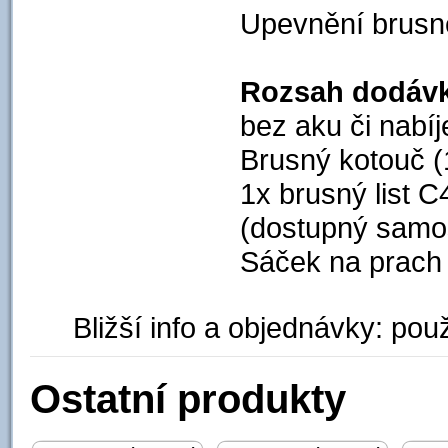
Upevnění brusné
Rozsah dodávk
bez aku či nabí
Brusný kotouč 
1x brusný list C
(dostupný samos
Sáček na prach
Bližší info a objednávky: použ
Ostatní produkty