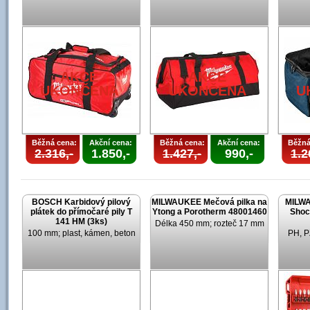
AKCE
AKCE
UKONČENA
UKONČENA
U
Běžná cena:
Akční cena:
Běžná cena:
Akční cena:
Běžná
2.316,-
1.850,-
1.427,-
990,-
1.2
BOSCH Karbidový pilový
MILWAUKEE Mečová pilka na
MILWA
plátek do přímočaré pily T
Ytong a Porotherm 48001460
Shoc
141 HM (3ks)
Délka 450 mm; rozteč 17 mm
100 mm; plast, kámen, beton
PH, P