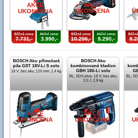
AKCE
AKCE
UKONČENA
U
UKONČENA
Běžná cena:
Akční cena:
Běžná cena:
Akční cena:
Běžná
7.731,-
3.990,-
10.296,-
9.290,-
8.2
BOSCH Aku přímočará
BOSCH Aku
pila GST 18V-Li S solo
kombinované kladivo
komb
GBH 180-Li solo
GB
18 V; bez aku; 120 mm; 2,4 kg
BL; SDS-plus; 18 V; bez aku;
BL; SD
2,0 J; 2,9 kg
AKCE
AKCE
UKONČENA
UKONČENA
U