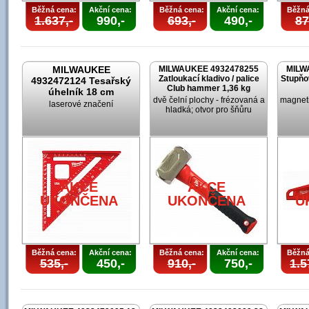
Běžná cena:
Akční cena:
Běžná cena:
Akční cena:
Běžná
1.637,-
990,-
693,-
490,-
87
MILWAUKEE
MILWAUKEE 4932478255
MILW
Zatloukací kladivo / palice
Stupňo
4932472124 Tesařský
Club hammer 1,36 kg
úhelník 18 cm
dvě čelní plochy - frézovaná a
magneti
laserové značení
hladká; otvor pro šňůru
AKCE
AKCE
UKONČENA
UKONČENA
U
Běžná cena:
Akční cena:
Běžná cena:
Akční cena:
Běžná
535,-
450,-
910,-
750,-
1.5