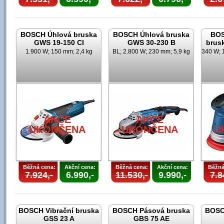
BOSCH Úhlová bruska
BOSCH Úhlová bruska
BOS
GWS 19-150 CI
GWS 30-230 B
brus
1.900 W; 150 mm; 2,4 kg
BL; 2.800 W; 230 mm; 5,9 kg
340 W; 
AKCE
AKCE
UKONČENA
UKONČENA
U
Běžná cena:
Akční cena:
Běžná cena:
Akční cena:
Běžná
7.924,-
6.990,-
11.530,-
9.990,-
7.8
BOSCH Vibrační bruska
BOSCH Pásová bruska
BOSC
GSS 23 A
GBS 75 AE