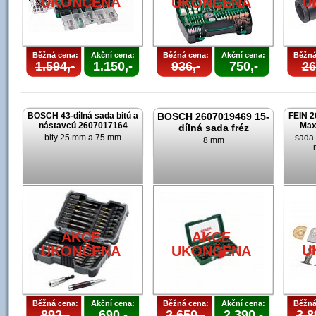
UKONČENA
U
UKONČENA
Běžná cena:
Akční cena:
Běžná cena:
Akční cena:
Běžná
1.594,-
1.150,-
936,-
750,-
26
BOSCH 43-dílná sada bitů a
BOSCH 2607019469 15-
FEIN 2
nástavců 2607017164
Max
dílná sada fréz
bity 25 mm a 75 mm
sada 
8 mm
AKCE
AKCE
U
UKONČENA
UKONČENA
Běžná cena:
Akční cena:
Běžná cena:
Akční cena:
Běžná
892,-
690,-
2.650,-
2.390,-
3.8