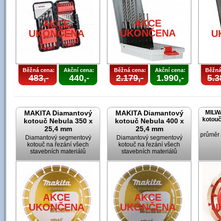
AKCE
AKCE
UKONČENA
UKONČENA
U
Běžná cena:
Akční cena:
Běžná cena:
Akční cena:
Běžná
483,-
440,-
2.179,-
1.990,-
5.3
MAKITA Diamantový
MAKITA Diamantový
MILW
kotouč
kotouč Nebula 350 x
kotouč Nebula 400 x
25,4 mm
25,4 mm
průměr
Diamantový segmentový
Diamantový segmentový
kotouč na řezání všech
kotouč na řezání všech
stavebních materiálů
stavebních materiálů
AKCE
AKCE
UKONČENA
UKONČENA
U